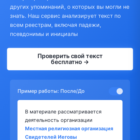
других упоминаний, о которых вы могли не
знать. Наш сервис анализирует текст по
всем реестрам, включая падежи,
псевдонимы и инициалы
Проверить свой текст
бесплатно →
Пример работы: После/До
В материале рассматривается
деятельность организации
Местная религиозная организация
Свидетелей Иеговы