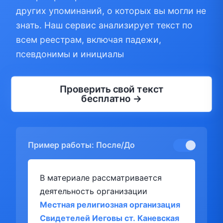
других упоминаний, о которых вы могли не
знать. Наш сервис анализирует текст по
всем реестрам, включая падежи,
псевдонимы и инициалы
Проверить свой текст
бесплатно →
Пример работы: После/До
В материале рассматривается
деятельность организации
Местная религиозная организация
Свидетелей Иеговы ст. Каневская