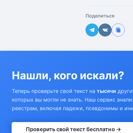
Поделиться
Нашли, кого искали?
Теперь проверьте свой текст на
тысячи
други
которых вы могли не знать. Наш сервис анали
реестрам, включая падежи, псевдонимы и ин
Проверить свой текст бесплатно →