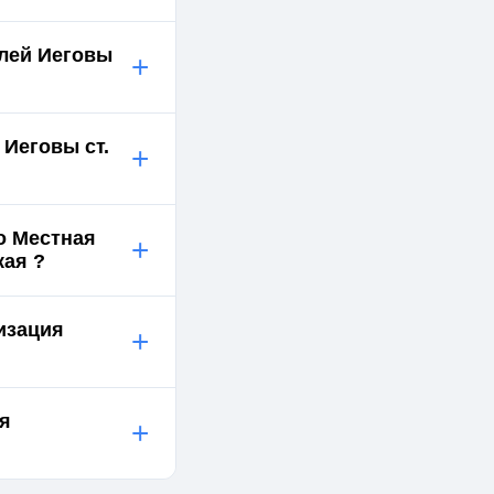
елей Иеговы
+
 Иеговы ст.
+
о Местная
+
кая ?
изация
+
ия
+