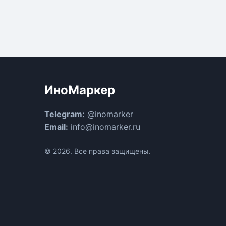
ИноМаркер
Telegram:
@inomarker
Email:
info@inomarker.ru
© 2026. Все права защищены.