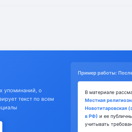
Пример работы: Посл
х упоминаний, о
В материале рассм
зирует текст по всем
Местная религиозн
ициалы
Новотитаровская (
в РФ)
и ее публичн
учитывать требован