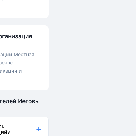
рганизация
зации Местная
речне
ликации и
етелей Иеговы
т.
+
аций?