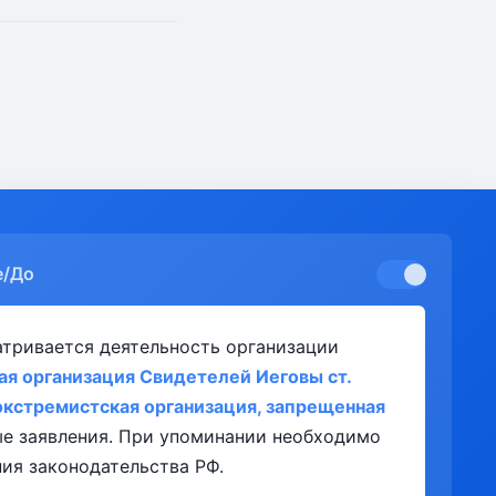
е/До
атривается деятельность организации
ая организация Свидетелей Иеговы ст.
экстремистская организация, запрещенная
ые заявления. При упоминании необходимо
ия законодательства РФ.