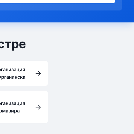
стре
рганизация
→
урганинска
рганизация
→
Армавира