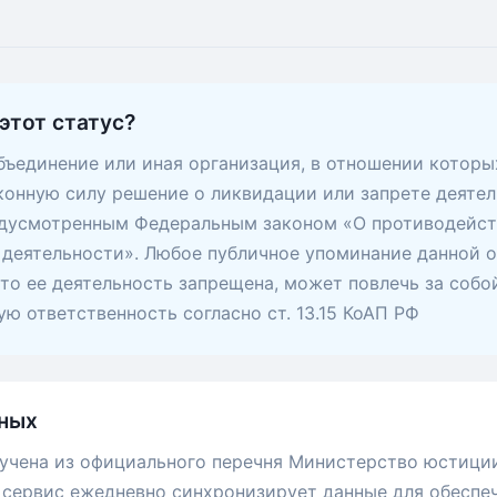
этот статус?
ъединение или иная организация, в отношении которы
конную силу решение о ликвидации или запрете деятел
едусмотренным Федеральным законом «О противодейс
деятельности». Любое публичное упоминание данной о
 что ее деятельность запрещена, может повлечь за собо
ю ответственность согласно ст. 13.15 КоАП РФ
ных
учена из официального перечня Министерство юстици
сервис ежедневно синхронизирует данные для обеспе