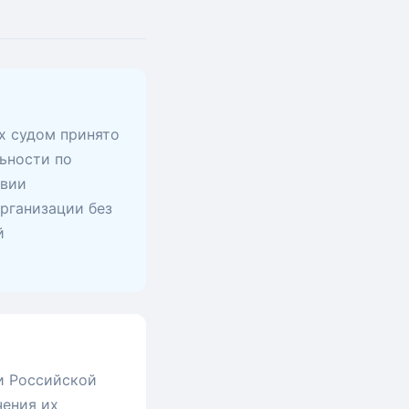
х судом принято
ьности по
твии
рганизации без
й
и Российской
чения их