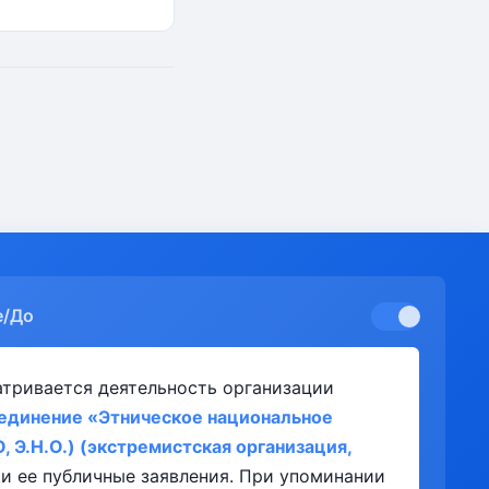
е/До
атривается деятельность организации
единение «Этническое национальное
 Э.Н.О.) (экстремистская организация,
и ее публичные заявления. При упоминании