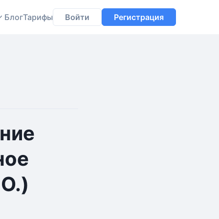
Блог
Тарифы
Войти
Регистрация
ние
ное
О.)