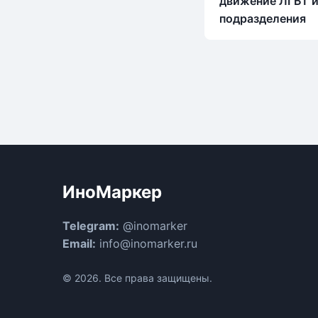
движение ЛГБТ и
подразделения
ИноМаркер
Telegram:
@inomarker
Email:
info@inomarker.ru
© 2026. Все права защищены.