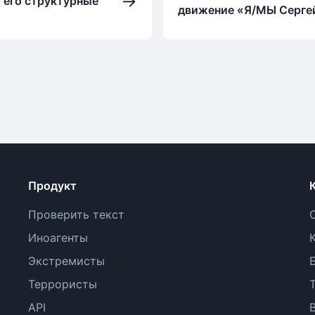
→
 его структурные
движение «Я/МЫ Серге
Продукт
Проверить текст
Иноагенты
Экстремисты
Террористы
API