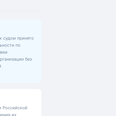
х судом принято
ьности по
твии
рганизации без
й
и Российской
чения их