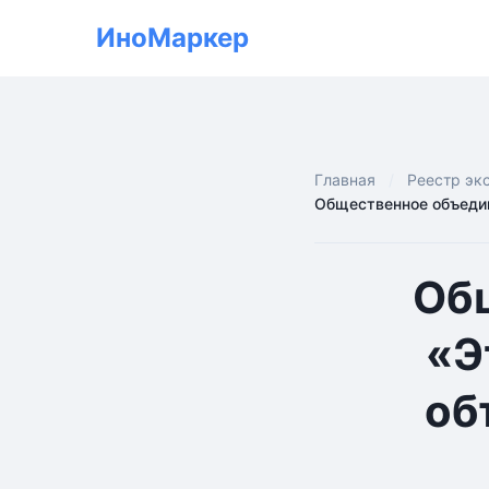
ИноМаркер
Главная
Реестр эк
Общественное объедин
Об
«Э
об