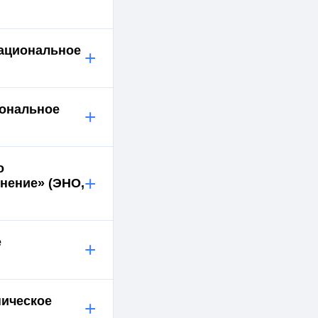
национальное
+
иональное
+
о
+
нение» (ЭНО,
е
+
ническое
+