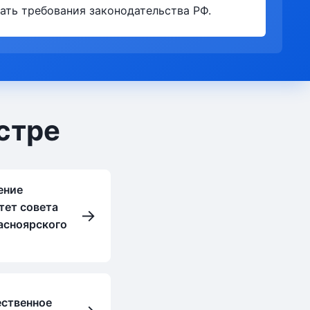
ать требования законодательства РФ.
стре
ение
тет совета
→
асноярского
ственное