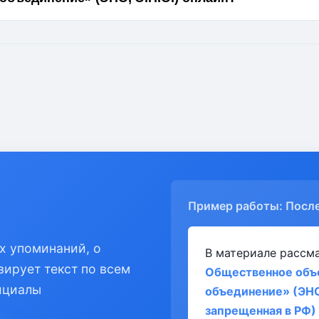
Пример работы: Посл
х упоминаний, о
В материале рассм
зирует текст по всем
Общественное объ
ициалы
объединение» (ЭНО,
запрещенная в РФ)