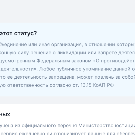
этот статус?
ъединение или иная организация, в отношении которы
конную силу решение о ликвидации или запрете деятел
едусмотренным Федеральным законом «О противодейс
деятельности». Любое публичное упоминание данной о
 что ее деятельность запрещена, может повлечь за собо
ю ответственность согласно ст. 13.15 КоАП РФ
ных
учена из официального перечня Министерство юстици
сервис ежедневно синхронизирует данные для обеспе