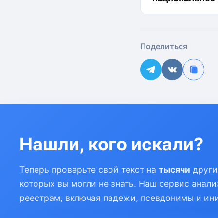
Поделиться
Нашли, кого искали?
Теперь проверьте свой текст на
тысячи
други
которых вы могли не знать. Наш сервис анали
реестрам, включая падежи, псевдонимы и ин