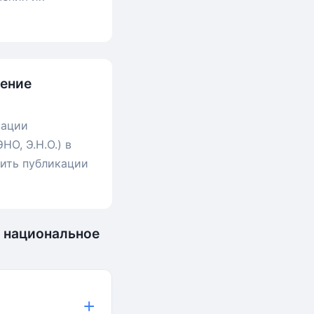
нение
зации
О, Э.Н.О.) в
мить публикации
 национальное
+