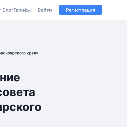
Блог
Тарифы
Войти
Регистрация
расноярского края»
ние
совета
ярского