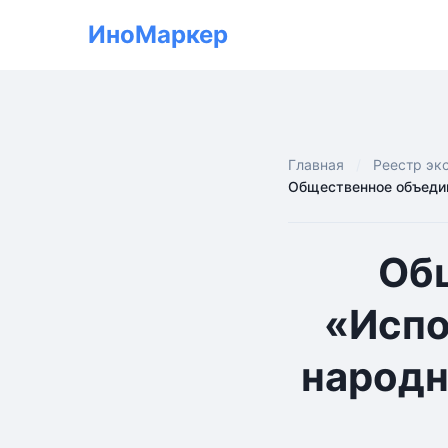
ИноМаркер
Главная
Реестр эк
Общественное объедин
Об
«Испо
народн