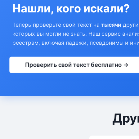
Нашли, кого искали?
Теперь проверьте свой текст на
тысячи
други
которых вы могли не знать. Наш сервис анали
реестрам, включая падежи, псевдонимы и ин
Проверить свой текст бесплатно →
Дру