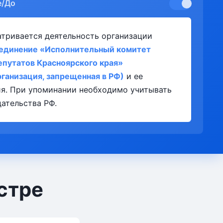
е/До
атривается деятельность организации
единение «Исполнительный комитет
епутатов Красноярского края»
рганизация, запрещенная в РФ)
и ее
ия. При упоминании необходимо учитывать
ательства РФ.
стре