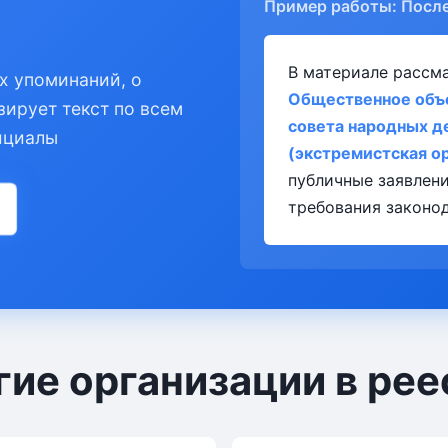
Пример работы: Посл
В материале рассм
х упоминаний, о
Общественное объ
зирует текст по всем
совета народных д
ициалы
(экстремистская о
публичные заявлен
требования законод
гие организации в рее