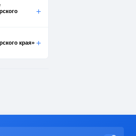
е
+
рского
+
рского края»