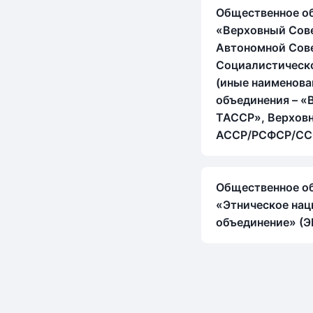
Общественное о
«Верховный Сов
Автономной Сов
Социалистическ
(иные наименова
объединения – «
ТАССР», Верхов
АССР/РСФСР/СС
Общественное о
«Этническое нац
объединение» (ЭН