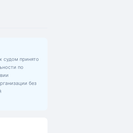
х судом принято
ьности по
твии
рганизации без
й