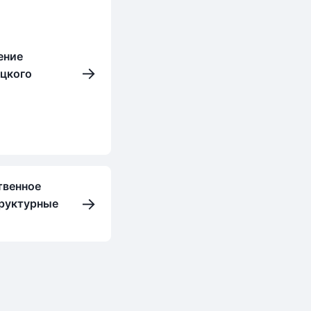
ение
→
цкого
твенное
→
труктурные