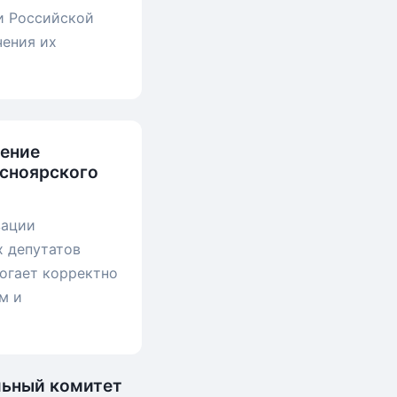
и Российской
чения их
нение
асноярского
зации
 депутатов
могает корректно
м и
льный комитет