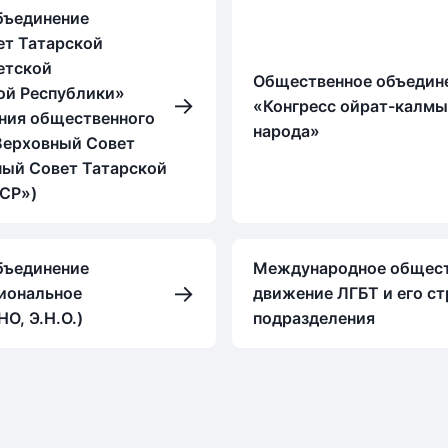
бъединение
ет Татарской
етской
Общественное объедин
ой Республики»
→
«Конгресс ойрат-калмы
ния общественного
народа»
Верховный Совет
ный Совет Татарской
СР»)
бъединение
Международное общес
→
иональное
движение ЛГБТ и его с
О, Э.Н.О.)
подразделения