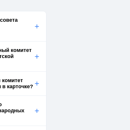
совета
+
ный комитет
+
тской
 комитет
+
 в карточке?
о
+
 народных