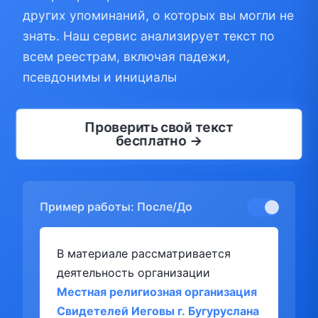
других упоминаний, о которых вы могли не
знать. Наш сервис анализирует текст по
всем реестрам, включая падежи,
псевдонимы и инициалы
Проверить свой текст
бесплатно →
Пример работы: После/До
В материале рассматривается
деятельность организации
Местная религиозная организация
Свидетелей Иеговы г. Бугуруслана