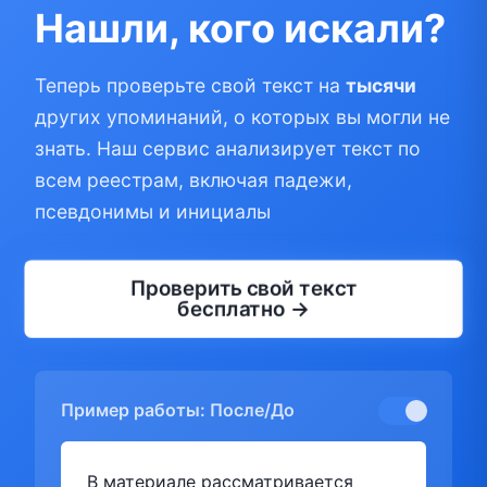
Нашли, кого искали?
Теперь проверьте свой текст на
тысячи
других упоминаний, о которых вы могли не
знать. Наш сервис анализирует текст по
всем реестрам, включая падежи,
псевдонимы и инициалы
Проверить свой текст
бесплатно →
Пример работы: После/До
В материале рассматривается