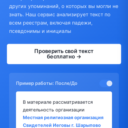
других упоминаний, о которых вы могли не
знать. Наш сервис анализирует текст по
всем реестрам, включая падежи,
псевдонимы и инициалы
Проверить свой текст
бесплатно →
Пример работы: После/До
В материале рассматривается
деятельность организации
Местная религиозная организация
Свидетелей Иеговы г. Шарыпово